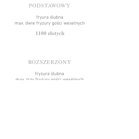
PODSTAWOWY
fryura ślubna
max. dwie fryzury gości weselnych
1100 złotych
ROZSZERZONY
fryzura ślubna
max. trzy fryzury gości weselnych
ew. korekta fryzury Pana Młodego
1300 złotych
Każda kolejna fryzura wg. cennika.
Pakiety fryzur z dojazdem są dostępne przy